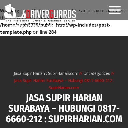
Toggl
Warning
: count(): Parameter must be an array or an object
navig
that implements Countable in
/home/suph8739/public_html/wp-includes/post-
template.php
on line
284
Jasa Supir Harian : SupirHarian.com
Uncategorized
Jasa Supir Harian Surabaya – Hubungi 0817-6660-212 :
SupirHarian.com
JASA SUPIR HARIAN
SURABAYA – HUBUNGI 0817-
6660-212 : SUPIRHARIAN.COM